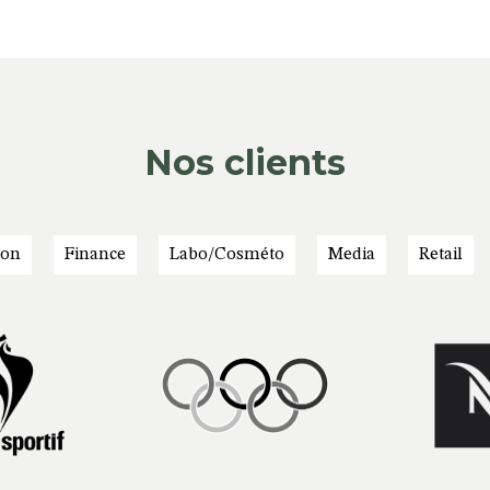
Nos clients
ion
Finance
Labo/Cosméto
Media
Retail