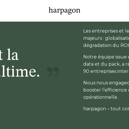
Les entreprises et 
majeurs : globalisati
dégradation du ROI 
t la
Notre équipe issue 
data et du pack, a 
ultime.
90 entreprises inter
Nous nous engageon
booster l’efficience
opérationnelle.
harpagon – tout co