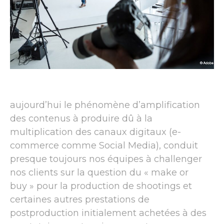
aujourd’hui le phénomène d’amplification
des contenus à produire dû à la
multiplication des canaux digitaux (e-
commerce comme Social Media), conduit
presque toujours nos équipes à challenger
nos clients sur la question du « make or
buy » pour la production de shootings et
certaines autres prestations de
postproduction initialement achetées à des