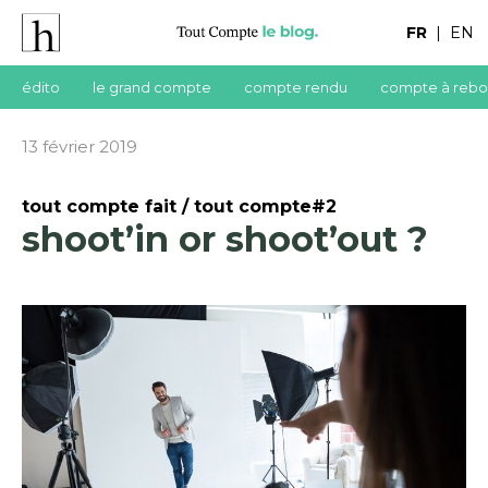
FR
|
EN
édito
le grand compte
compte rendu
compte à rebo
13 février 2019
tout compte fait / tout compte#2
shoot’in or shoot’out ?