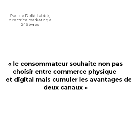
Pauline Dollé-Labbé,
directrice marketing à
24Sèvres
« le consommateur souhaite non pas
choisir entre commerce physique
et digital mais cumuler
les avantages
d
deux canaux »