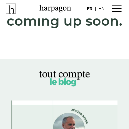
FR
|
EN
coming up soon.